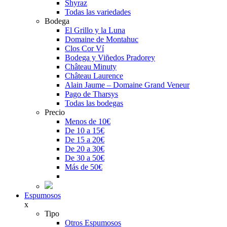
Shyraz
Todas las variedades
Bodega
El Grillo y la Luna
Domaine de Montahuc
Clos Cor Ví
Bodega y Viñedos Pradorey
Château Minuty
Château Laurence
Alain Jaume – Domaine Grand Veneur
Pago de Tharsys
Todas las bodegas
Precio
Menos de 10€
De 10 a 15€
De 15 a 20€
De 20 a 30€
De 30 a 50€
Más de 50€
Espumosos
x
Tipo
Otros Espumosos