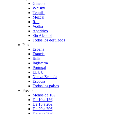
Ginebra
Whisky
Tequila
Mezcal
Ron
Vodka
Aperitivo
Sin Alcohol
Todos los destilados
País
España
Francia
Italia
Inglaterra
Portugal
EEUU
Nueva Zelanda
Escocia
Todos los países
Precio
Menos de 10€
De 10 a 15€
De 15 a 20€
De 20 a 30€
De 30 a 50€