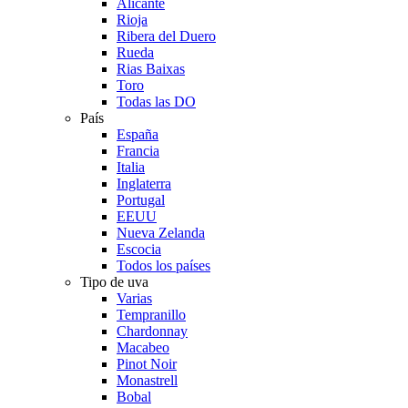
Alicante
Rioja
Ribera del Duero
Rueda
Rias Baixas
Toro
Todas las DO
País
España
Francia
Italia
Inglaterra
Portugal
EEUU
Nueva Zelanda
Escocia
Todos los países
Tipo de uva
Varias
Tempranillo
Chardonnay
Macabeo
Pinot Noir
Monastrell
Bobal