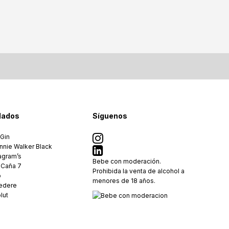
lados
Síguenos
 Gin
nnie Walker Black
agram’s
Bebe con moderación.
 Caña 7
Prohibida la venta de alcohol a
ó
menores de 18 años.
edere
lut