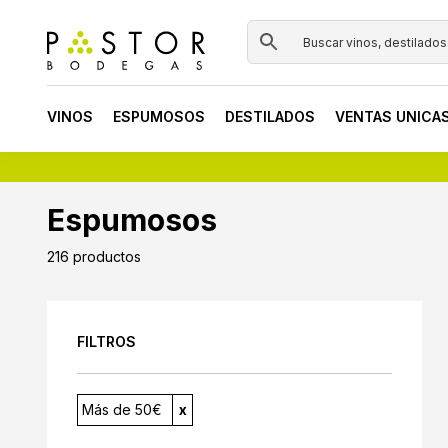
Skip
Skip
Skip
to
to
to
primary
main
footer
Pastor
navigation
content
Tienda
Bodegas
online
VINOS
ESPUMOSOS
DESTILADOS
VENTAS UNICA
de
vinos
y
destilados
Espumosos
216 productos
FILTROS
Más de 50€
x