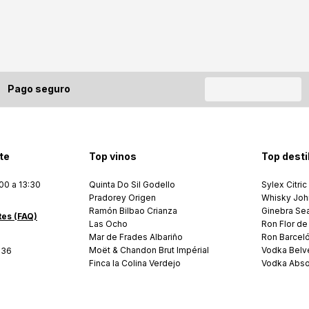
Pago seguro
te
Top vinos
Top desti
00 a 13:30
Quinta Do Sil Godello
Sylex Citric
Pradorey Origen
Whisky Joh
Ramón Bilbao Crianza
Ginebra Se
tes (FAQ)
Las Ocho
Ron Flor de
Mar de Frades Albariño
Ron Barcel
Moët & Chandon Brut Impérial
Vodka Belv
036
Finca la Colina Verdejo
Vodka Abso