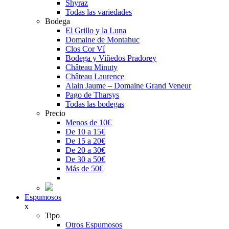
Shyraz
Todas las variedades
Bodega
El Grillo y la Luna
Domaine de Montahuc
Clos Cor Ví
Bodega y Viñedos Pradorey
Château Minuty
Château Laurence
Alain Jaume – Domaine Grand Veneur
Pago de Tharsys
Todas las bodegas
Precio
Menos de 10€
De 10 a 15€
De 15 a 20€
De 20 a 30€
De 30 a 50€
Más de 50€
Espumosos
x
Tipo
Otros Espumosos