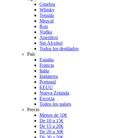
Ginebra
Whisky
Tequila
Mezcal
Ron
Vodka
Aperitivo
Sin Alcohol
Todos los destilados
País
España
Francia
Italia
Inglaterra
Portugal
EEUU
Nueva Zelanda
Escocia
Todos los países
Precio
Menos de 10€
De 10 a 15€
De 15 a 20€
De 20 a 30€
De 30 a 50€