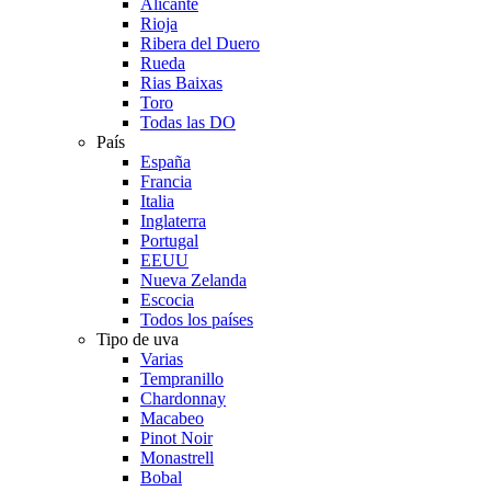
Alicante
Rioja
Ribera del Duero
Rueda
Rias Baixas
Toro
Todas las DO
País
España
Francia
Italia
Inglaterra
Portugal
EEUU
Nueva Zelanda
Escocia
Todos los países
Tipo de uva
Varias
Tempranillo
Chardonnay
Macabeo
Pinot Noir
Monastrell
Bobal