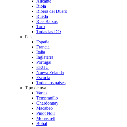
Alicante
Rioja
Ribera del Duero
Rueda
Rias Baixas
Toro
Todas las DO
País
España
Francia
Italia
Inglaterra
Portugal
EEUU
Nueva Zelanda
Escocia
Todos los países
Tipo de uva
Varias
Tempranillo
Chardonnay
Macabeo
Pinot Noir
Monastrell
Bobal