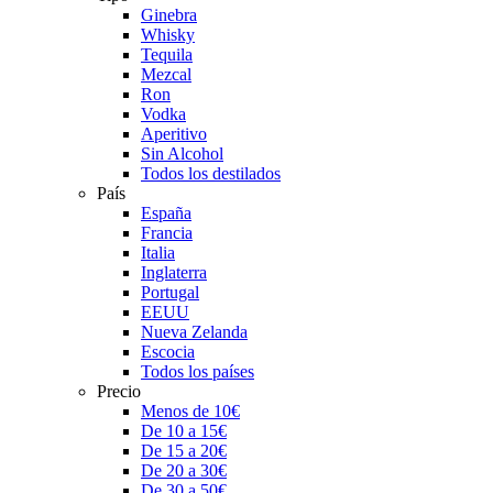
Ginebra
Whisky
Tequila
Mezcal
Ron
Vodka
Aperitivo
Sin Alcohol
Todos los destilados
País
España
Francia
Italia
Inglaterra
Portugal
EEUU
Nueva Zelanda
Escocia
Todos los países
Precio
Menos de 10€
De 10 a 15€
De 15 a 20€
De 20 a 30€
De 30 a 50€