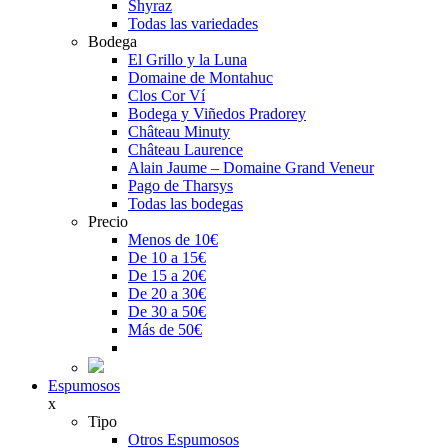
Shyraz
Todas las variedades
Bodega
El Grillo y la Luna
Domaine de Montahuc
Clos Cor Ví
Bodega y Viñedos Pradorey
Château Minuty
Château Laurence
Alain Jaume – Domaine Grand Veneur
Pago de Tharsys
Todas las bodegas
Precio
Menos de 10€
De 10 a 15€
De 15 a 20€
De 20 a 30€
De 30 a 50€
Más de 50€
Espumosos
x
Tipo
Otros Espumosos