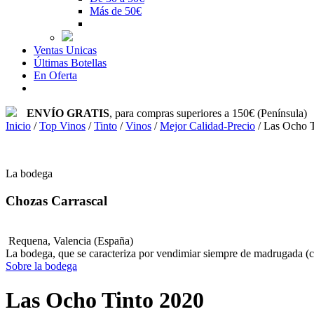
Más de 50€
Ventas Unicas
Últimas Botellas
En Oferta
ENVÍO GRATIS
, para compras superiores a 150€ (Península)
Inicio
/
Top Vinos
/
Tinto
/
Vinos
/
Mejor Calidad-Precio
/
Las Ocho T
La bodega
Chozas Carrascal
Requena, Valencia (España)
La bodega, que se caracteriza por vendimiar siempre de madrugada (cu
Sobre la bodega
Las Ocho Tinto 2020