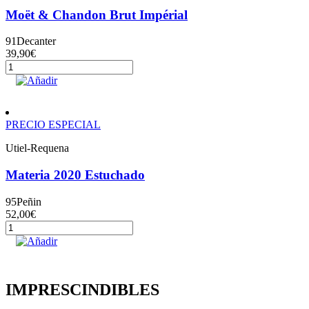
Moët & Chandon Brut Impérial
91
Decanter
39,90
€
Moët
&
Añadir
Chandon
Brut
Impérial
PRECIO ESPECIAL
cantidad
Utiel-Requena
Materia 2020 Estuchado
95
Peñin
52,00
€
Materia
2020
Añadir
Estuchado
cantidad
IMPRESCINDIBLES