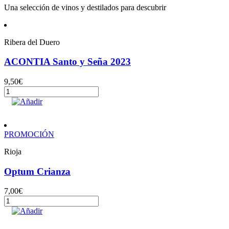
Una selección de vinos y destilados para descubrir
Ribera del Duero
ACONTIA Santo y Seña 2023
9,50
€
ACONTIA
Santo
Añadir
y
Seña
2023
PROMOCIÓN
cantidad
Rioja
Optum Crianza
7,00
€
Optum
Crianza
Añadir
cantidad