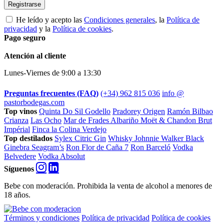
Registrarse
He leído y acepto las
Condiciones generales
, la
Política de
privacidad
y la
Política de cookies
.
Pago seguro
Footer
Atención al cliente
Lunes-Viernes de 9:00 a 13:30
Preguntas frecuentes (FAQ)
(+34) 962 815 036
info @
pastorbodegas.com
Top vinos
Quinta Do Sil Godello
Pradorey Origen
Ramón Bilbao
Crianza
Las Ocho
Mar de Frades Albariño
Moët & Chandon Brut
Impérial
Finca la Colina Verdejo
Top destilados
Sylex Citric Gin
Whisky Johnnie Walker Black
Ginebra Seagram’s
Ron Flor de Caña 7
Ron Barceló
Vodka
Belvedere
Vodka Absolut
Síguenos
Bebe con moderación. Prohibida la venta de alcohol a menores de
18 años.
Términos y condiciones
Política de privacidad
Política de cookies