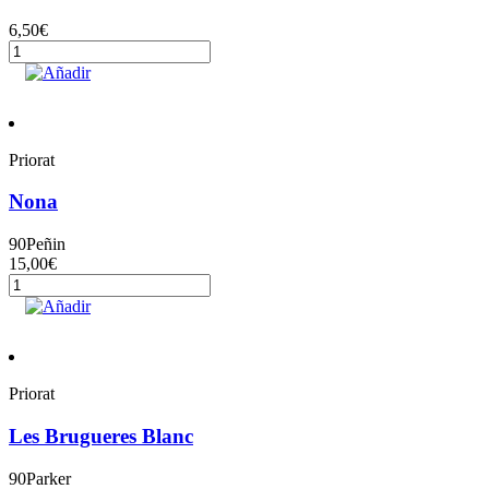
6,50
€
Familia
Valdelana
Añadir
Blanco
2023
cantidad
Priorat
Nona
90
Peñin
15,00
€
Nona
cantidad
Añadir
Priorat
Les Brugueres Blanc
90
Parker