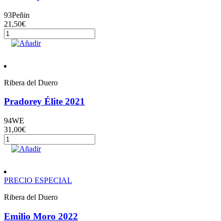
93
Peñin
21,50
€
Pradorey
Reserva
Añadir
Finca
La
Mina
2019
Ribera del Duero
cantidad
Pradorey Élite 2021
94
WE
31,00
€
Pradorey
Élite
Añadir
2021
cantidad
PRECIO ESPECIAL
Ribera del Duero
Emilio Moro 2022