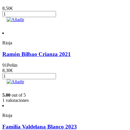
8,50
€
Eguren
Ugarte
Añadir
Crianza
2021
cantidad
Rioja
Ramón Bilbao Crianza 2021
91
Peñin
8,30
€
Ramón
Bilbao
Añadir
Crianza
2021
5.00
out of 5
cantidad
1 valoraciones
Rioja
Familia Valdelana Blanco 2023