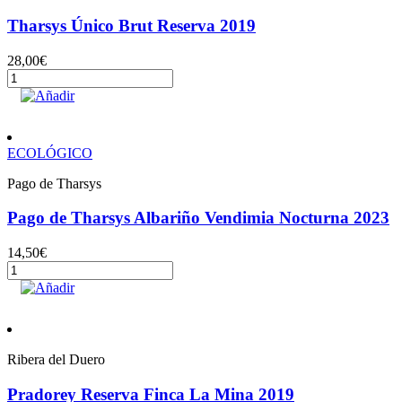
Tharsys Único Brut Reserva 2019
28,00
€
Tharsys
Único
Añadir
Brut
Reserva
2019
ECOLÓGICO
cantidad
Pago de Tharsys
Pago de Tharsys Albariño Vendimia Nocturna 2023
14,50
€
Pago
de
Añadir
Tharsys
Albariño
Vendimia
Nocturna
Ribera del Duero
2023
cantidad
Pradorey Reserva Finca La Mina 2019