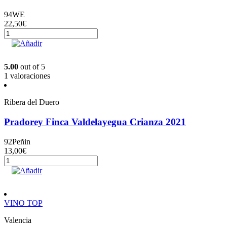
94
WE
22,50
€
Emilio
Moro
Añadir
2022
cantidad
5.00
out of 5
1 valoraciones
Ribera del Duero
Pradorey Finca Valdelayegua Crianza 2021
92
Peñin
13,00
€
Pradorey
Finca
Añadir
Valdelayegua
Crianza
2021
VINO TOP
cantidad
Valencia