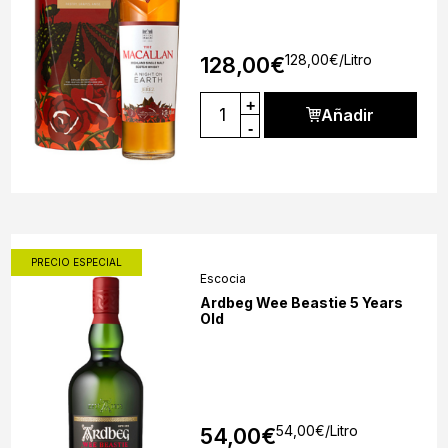
128,00
€
/Litro
128,00
€
+
Añadir
-
PRECIO ESPECIAL
Escocia
Ardbeg Wee Beastie 5 Years
Old
54,00
€
/Litro
54,00
€