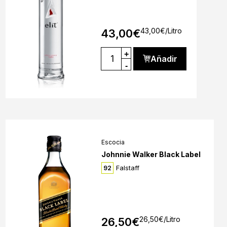
43,00
€
/Litro
43,00
€
+
Añadir
-
Escocia
Johnnie Walker Black Label
Falstaff
92
26,50
€
/Litro
26,50
€