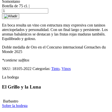
Somontano
Botella de 75 cl. |
Hop
Hop
Añadir
2022
cantidad
En boca resulta un vino con estructura muy expresiva con taninos
aterciopelados y personalidad. Con un final largo y persistente. Los
aromas balsámicos se destacan y las frutas rojas maduras también.
Equilibrado y goloso.
Doble medalla de Oro en el Concurso internacional Grenaches du
Monde 2025
*contiene sulfitos
SKU:
18105-2022
Categorías:
Tinto
,
Vinos
La bodega
El Grillo y la Luna
Barbastro
Sobre la bodega