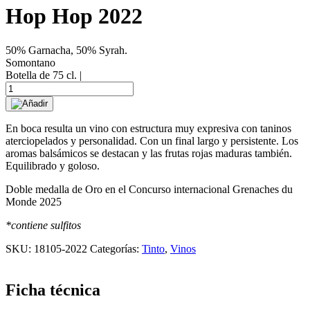
Hop Hop 2022
50% Garnacha, 50% Syrah.
Somontano
Botella de 75 cl. |
Hop
Hop
Añadir
2022
cantidad
En boca resulta un vino con estructura muy expresiva con taninos
aterciopelados y personalidad. Con un final largo y persistente. Los
aromas balsámicos se destacan y las frutas rojas maduras también.
Equilibrado y goloso.
Doble medalla de Oro en el Concurso internacional Grenaches du
Monde 2025
*contiene sulfitos
SKU:
18105-2022
Categorías:
Tinto
,
Vinos
Ficha técnica