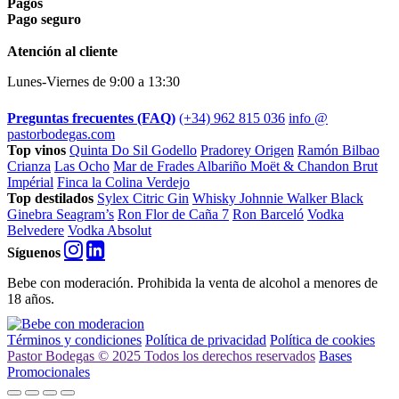
Pagos
Pago seguro
Footer
Atención al cliente
Lunes-Viernes de 9:00 a 13:30
Preguntas frecuentes (FAQ)
(+34) 962 815 036
info @
pastorbodegas.com
Top vinos
Quinta Do Sil Godello
Pradorey Origen
Ramón Bilbao
Crianza
Las Ocho
Mar de Frades Albariño
Moët & Chandon Brut
Impérial
Finca la Colina Verdejo
Top destilados
Sylex Citric Gin
Whisky Johnnie Walker Black
Ginebra Seagram’s
Ron Flor de Caña 7
Ron Barceló
Vodka
Belvedere
Vodka Absolut
Síguenos
Bebe con moderación. Prohibida la venta de alcohol a menores de
18 años.
Términos y condiciones
Política de privacidad
Política de cookies
Pastor Bodegas © 2025 Todos los derechos reservados
Bases
Promocionales