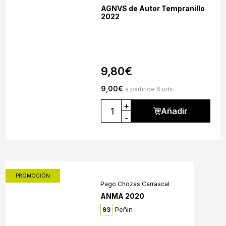
AGNVS de Autor Tempranillo
2022
9,80
€
9,00
€
a partir de 6 uds.
+
Añadir
-
PROMOCIÓN
Pago Chozas Carrascal
ANMA 2020
Peñin
93