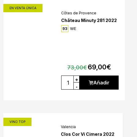
EN VENTA ÚNICA
Côtes de Provence
Château Minuty 281 2022
WE
93
69,00
€
73,00
€
+
Añadir
-
VINO TOP
Valencia
Clos Cor Ví Cimera 2022