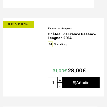
PRECIO ESPECIAL
Pessac-Léognan
Château de France Pessac-
Léognan 2014
Suckling
91
28,00
€
31,00
€
+
Añadir
-