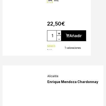
94
22,50
€
+
Añadir
-
1 valoraciones
5.00
out of 5
Alicante
Enrique Mendoza Chardonnay