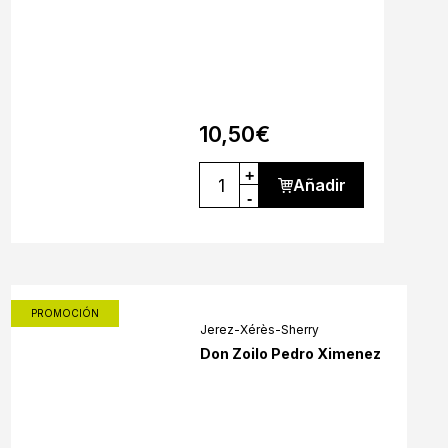
10,50
€
+
Añadir
-
PROMOCIÓN
Jerez-Xérès-Sherry
Don Zoilo Pedro Ximenez