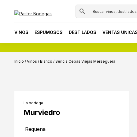
Skip
Skip
Skip
to
to
to
primary
main
footer
Pastor
Tienda
navigation
content
Bodegas
online
VINOS
ESPUMOSOS
DESTILADOS
VENTAS UNICA
de
vinos
y
destilados
Inicio
/
Vinos
/
Blanco
/
Sericis Cepas Viejas Merseguera
La bodega
Murviedro
Requena