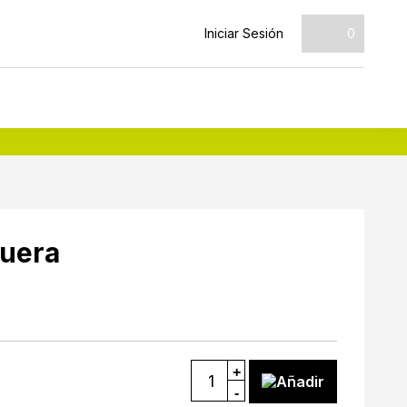
Iniciar Sesión
0
guera
+
Añadir
-