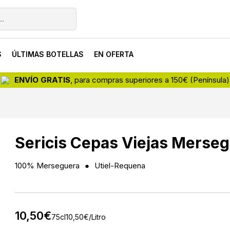
S
ÚLTIMAS BOTELLAS
EN OFERTA
ENVÍO GRATIS
, para compras superiores a 150€ (Península)
Sericis Cepas Viejas Merse
100% Merseguera
Utiel-Requena
10,50
€
75cl
10,50
€
/Litro