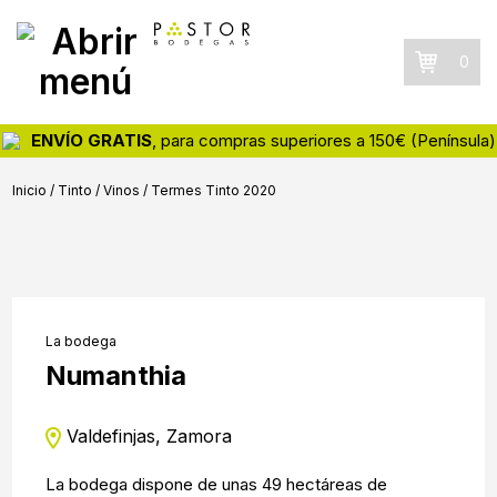
Skip
Skip
Skip
Pastor
Tienda
to
to
to
Bodegas
online
primary
main
footer
0
de
navigation
content
vinos
y
ENVÍO GRATIS
, para compras superiores a 150€ (Península)
destilados
Inicio
/
Tinto
/
Vinos
/
Termes Tinto 2020
La bodega
Numanthia
Valdefinjas, Zamora
La bodega dispone de unas 49 hectáreas de