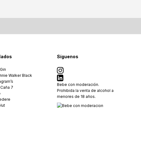
lados
Síguenos
 Gin
nnie Walker Black
agram’s
Bebe con moderación.
 Caña 7
Prohibida la venta de alcohol a
ó
menores de 18 años.
edere
lut