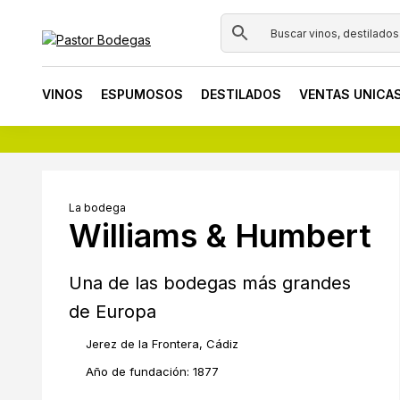
Skip
Skip
Skip
to
to
to
primary
main
footer
Pastor
Tienda
navigation
content
Bodegas
online
VINOS
ESPUMOSOS
DESTILADOS
VENTAS UNICA
de
vinos
y
destilados
La bodega
Williams & Humbert
Una de las bodegas más grandes
de Europa
Jerez de la Frontera, Cádiz
Año de fundación: 1877