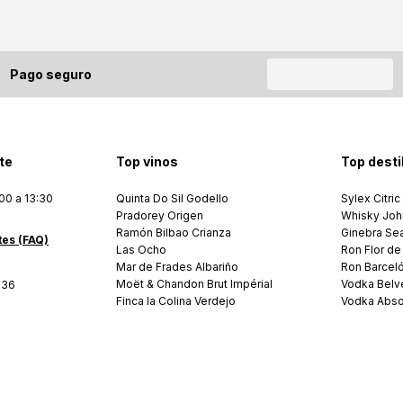
Pago seguro
te
Top vinos
Top desti
00 a 13:30
Quinta Do Sil Godello
Sylex Citric
Pradorey Origen
Whisky Joh
Ramón Bilbao Crianza
Ginebra Se
tes (FAQ)
Las Ocho
Ron Flor de
Mar de Frades Albariño
Ron Barcel
Moët & Chandon Brut Impérial
Vodka Belv
036
Finca la Colina Verdejo
Vodka Abso