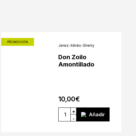
PROMOCIÓN
Jerez-Xérès-Sherry
Don Zoilo
Amontillado
10,00
€
+
Añadir
-