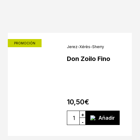
PROMOCIÓN
Jerez-Xérès-Sherry
Don Zoilo Fino
10,50
€
+
Añadir
-