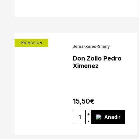
PROMOCIÓN
Jerez-Xérès-Sherry
Don Zoilo Pedro
Ximenez
15,50
€
+
Añadir
-