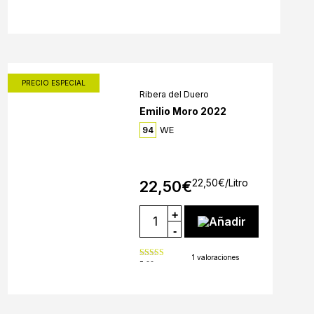
PRECIO ESPECIAL
Ribera del Duero
Emilio Moro 2022
WE
94
22,50
€
/Litro
22,50
€
+
Añadir
-
1 valoraciones
5.00
out of 5