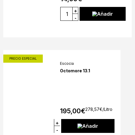
+
Añadir
-
PRECIO ESPECIAL
Escocia
Octomore 13.1
278,57
€
/Litro
195,00
€
+
Añadir
-