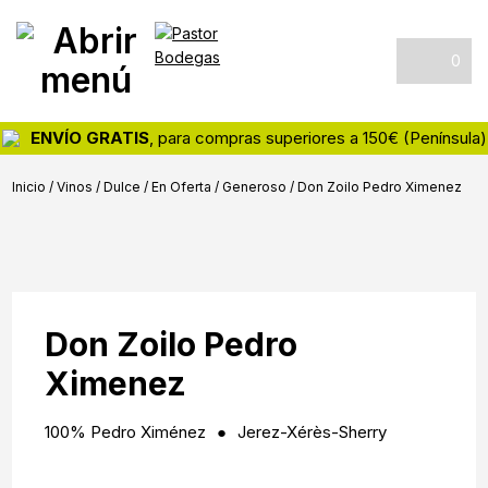
Skip
Skip
Skip
Pastor
Tienda
to
to
to
Bodegas
online
primary
main
footer
0
de
navigation
content
vinos
y
ENVÍO GRATIS
, para compras superiores a 150€ (Península)
destilados
Inicio
/
Vinos
/
Dulce
/
En Oferta
/
Generoso
/
Don Zoilo Pedro Ximenez
Don Zoilo Pedro
Ximenez
100% Pedro Ximénez
Jerez-Xérès-Sherry