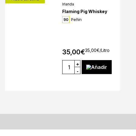
Irlanda
Flaming Pig Whiskey
Peñin
90
35,00
€
/Litro
35,00
€
+
Añadir
-