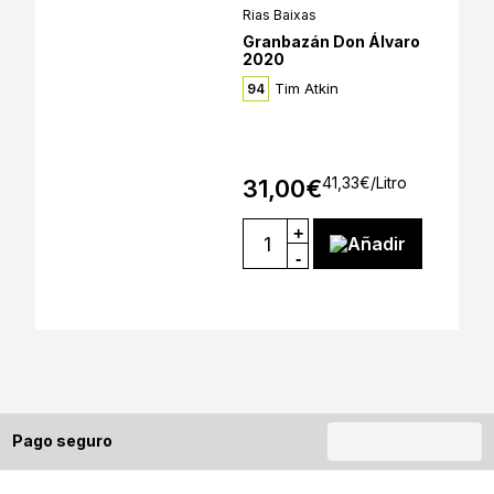
Rias Baixas
Granbazán Don Álvaro
2020
Tim Atkin
94
41,33
€
/Litro
31,00
€
+
Añadir
-
Pago seguro