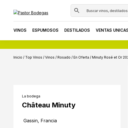
Skip
Skip
Skip
to
to
to
primary
main
footer
Pastor
Tienda
navigation
content
Bodegas
online
VINOS
ESPUMOSOS
DESTILADOS
VENTAS UNICA
de
vinos
y
destilados
Inicio
/
Top Vinos
/
Vinos
/
Rosado
/
En Oferta
/
Minuty Rosé et Or 20
La bodega
Château Minuty
Gassin, Francia