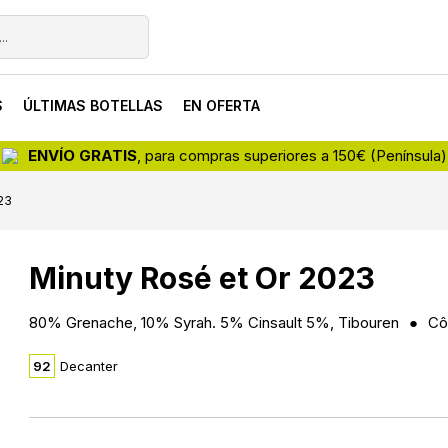
S
ÚLTIMAS BOTELLAS
EN OFERTA
ENVÍO GRATIS
, para compras superiores a 150€ (Península)
23
Minuty Rosé et Or 2023
80% Grenache, 10% Syrah. 5% Cinsault 5%, Tibouren
Cô
92
Decanter