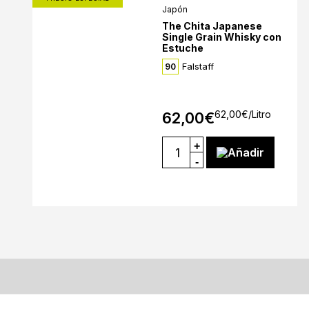
Japón
The Chita Japanese
Single Grain Whisky con
Estuche
Falstaff
90
62,00
€
/Litro
62,00
€
+
Añadir
-