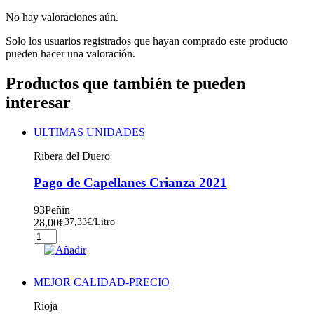
No hay valoraciones aún.
Solo los usuarios registrados que hayan comprado este producto
pueden hacer una valoración.
Productos que también te pueden
interesar
ULTIMAS UNIDADES
Ribera del Duero
Pago de Capellanes Crianza 2021
93
Peñin
28,00
€
37,33
€
/Litro
Pago
de
Añadir
Capellanes
Crianza
MEJOR CALIDAD-PRECIO
2021
cantidad
Rioja