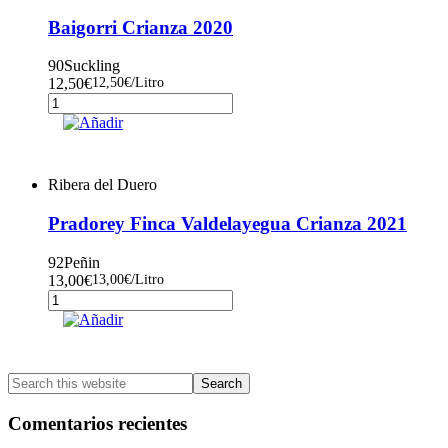
Baigorri Crianza 2020
90
Suckling
12,50
€
12,50
€
/Litro
Baigorri
Crianza
Añadir
2020
cantidad
Ribera del Duero
Pradorey Finca Valdelayegua Crianza 2021
92
Peñin
13,00
€
13,00
€
/Litro
Pradorey
Finca
Añadir
Valdelayegua
Crianza
2021
Primary
Search
cantidad
this
Sidebar
website
Comentarios recientes