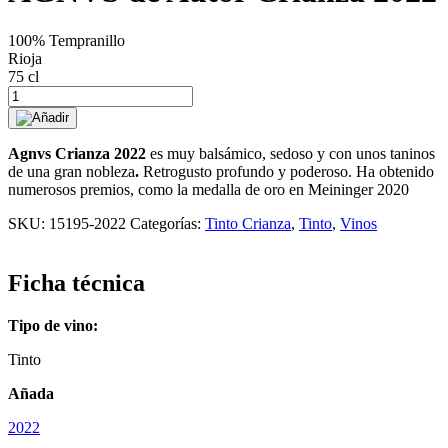
100% Tempranillo
Rioja
75 cl
AGNVS
de
Añadir
Autor
Crianza
Agnvs Crianza 2022
es muy balsámico, sedoso y con unos taninos
2022
de una gran nobleza
.
Retrogusto profundo y poderoso. Ha obtenido
cantidad
numerosos premios, como la medalla de oro en Meininger 2020
SKU:
15195-2022
Categorías:
Tinto Crianza
,
Tinto
,
Vinos
Ficha técnica
Tipo de vino:
Tinto
Añada
2022