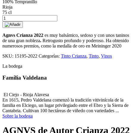
100% Tempranillo
Rioja
75 cl
AGNVS
de
Añadir
Autor
Crianza
Agnvs Crianza 2022
es muy balsámico, sedoso y con unos taninos
2022
de una gran nobleza
.
Retrogusto profundo y poderoso. Ha obtenido
cantidad
numerosos premios, como la medalla de oro en Meininger 2020
SKU:
15195-2022
Categorías:
Tinto Crianza
,
Tinto
,
Vinos
La bodega
Familia Valdelana
El Ciejo - Rioja Alavesa
En 1615, Pedro Valdelana comenzó la tradición vitivinícola de la
familia en Elciego, un lugar privilegiado entre el Ebro y la Sierra de
Cantabria. Cultivan 100 hectáreas de viñedo con variedades ...
Sobre la bodega
AGNVS de Autor Crianza 2022