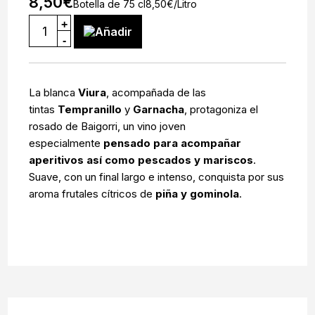
8,50
€
Botella de 75 cl
8,50
€
/Litro
+
Añadir
-
La blanca
Viura
, acompañada de las
tintas
Tempranillo
y
Garnacha
, protagoniza el
rosado de Baigorri, un vino joven
especialmente
pensado para acompañar
aperitivos así como pescados y mariscos
.
Suave, con un final largo e intenso, conquista por sus
aroma frutales cítricos de
piña y gominola
.