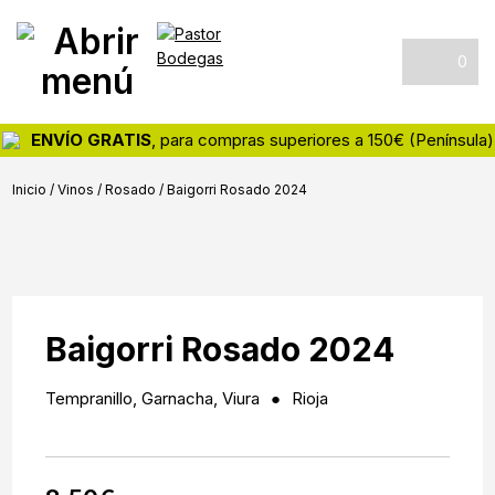
Skip
Skip
Skip
Pastor
Tienda
to
to
to
Bodegas
online
primary
main
footer
0
de
navigation
content
vinos
y
ENVÍO GRATIS
, para compras superiores a 150€ (Península)
destilados
Inicio
/
Vinos
/
Rosado
/
Baigorri Rosado 2024
Baigorri Rosado 2024
Tempranillo, Garnacha, Viura
Rioja