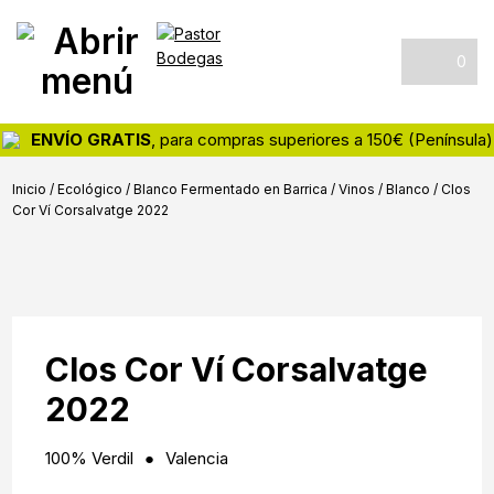
Skip
Skip
Skip
Pastor
Tienda
to
to
to
Bodegas
online
primary
main
footer
0
de
navigation
content
vinos
y
ENVÍO GRATIS
, para compras superiores a 150€ (Península)
destilados
Inicio
/
Ecológico
/
Blanco Fermentado en Barrica
/
Vinos
/
Blanco
/
Clos
Cor Ví Corsalvatge 2022
Clos Cor Ví Corsalvatge
2022
100% Verdil
Valencia