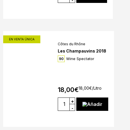
-
EN VENTA ÚNICA
Côtes du Rhône
Les Champauvins 2018
Wine Spectator
90
18,00
€
/Litro
18,00
€
+
Añadir
-