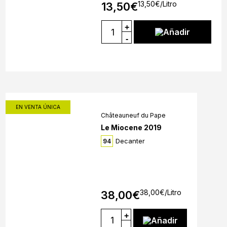
13,50
€
/Litro
13,50
€
+
Añadir
-
EN VENTA ÚNICA
Châteauneuf du Pape
Le Miocene 2019
Decanter
94
38,00
€
/Litro
38,00
€
+
Añadir