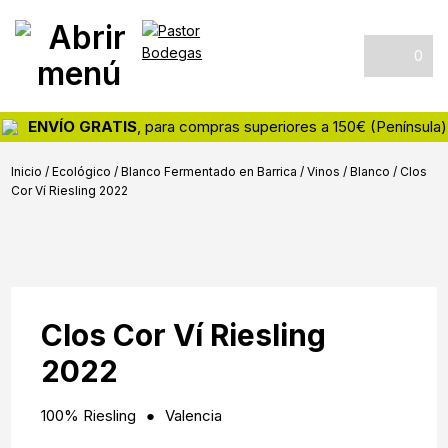
Skip
Skip
Skip
Pastor
Tienda
to
to
to
Bodegas
online
primary
main
footer
0
de
navigation
content
vinos
y
ENVÍO GRATIS
, para compras superiores a 150€ (Península)
destilados
Inicio
/
Ecológico
/
Blanco Fermentado en Barrica
/
Vinos
/
Blanco
/
Clos
Cor Ví Riesling 2022
Clos Cor Ví Riesling
2022
100% Riesling
Valencia