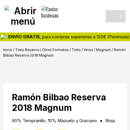
Skip
Skip
Skip
Pastor
Tienda
to
to
to
Bodegas
online
primary
main
footer
0
de
navigation
content
vinos
y
ENVÍO GRATIS
, para compras superiores a 150€ (Península)
destilados
Inicio
/
Tinto Reserva
/
Otros Formatos
/
Tinto
/
Vinos
/
Magnum
/
Ramón
Bilbao Reserva 2018 Magnum
Ramón Bilbao Reserva
2018 Magnum
90% Tempranillo, 10% Mazuelo y Graciano
Rioja